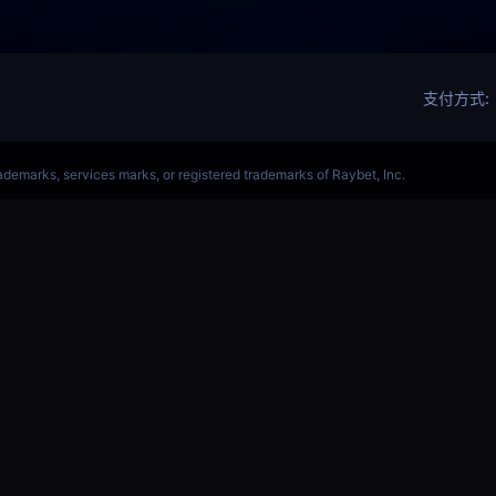
|注册电竞及体育赛事竞猜
赛在哪里压注_S1