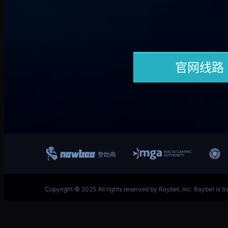
跳
首页–雷竞技手机版-中国英雄联盟(LOL)S15预测决赛