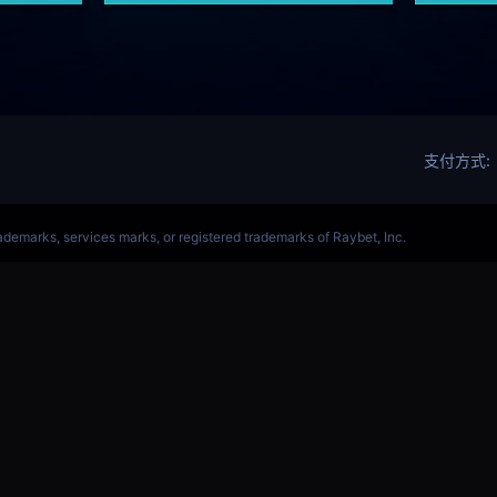
|注册电竞及体育赛事竞猜