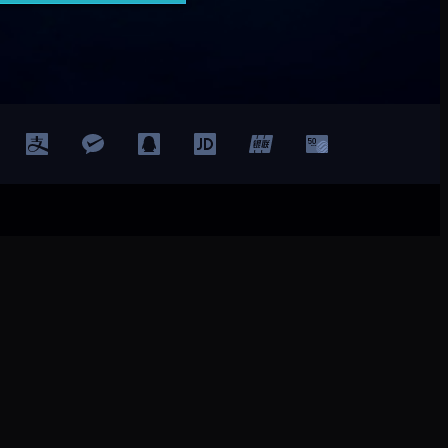
登录
注册