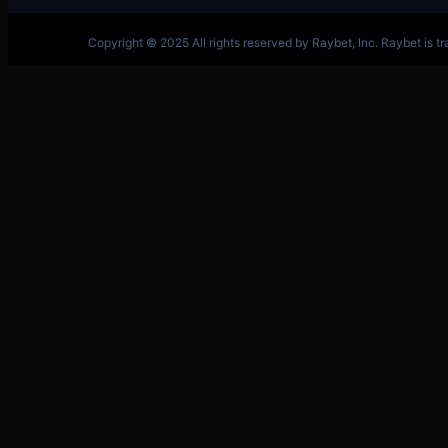
跳
首页–雷竞技手机版-中国英雄联盟(LOL)S15预测决赛
至
内
容
S14外围在哪儿买
·
雷竞技
2024 年 6 月 28 日