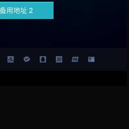
登录
注册