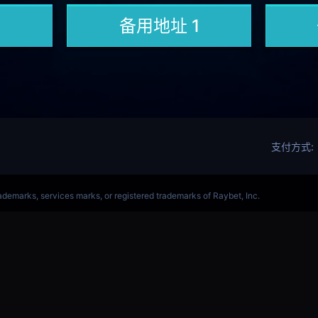
|注册电竞及体育赛事竞猜