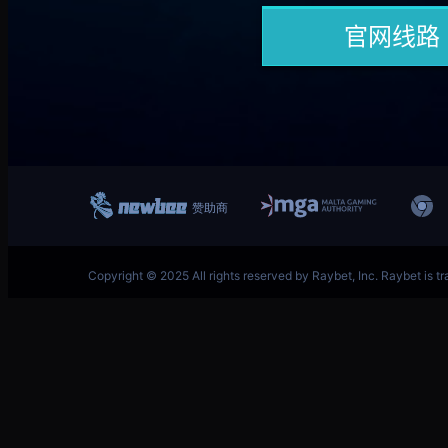
跳
首页–雷竞技手机版-中国英雄联盟(LOL)S15预测决赛
至
内
容