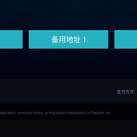
|注册电竞及体育赛事竞猜