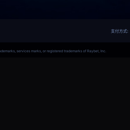
|注册电竞及体育赛事竞猜
英雄联盟投注网址_