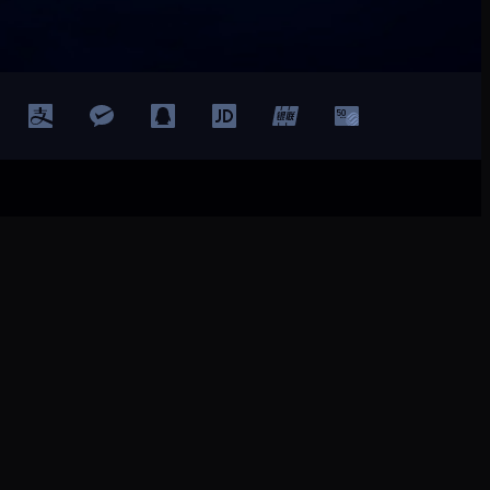
登录
注册
2024雷竞技官网