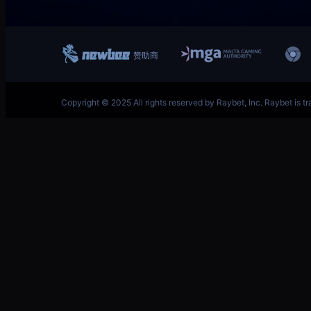
跳
首页–雷竞技手机版-中国英雄联盟(LOL)S15预测决赛
至
内
容
雷竞技app下载_