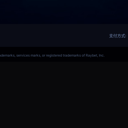
|注册电竞及体育赛事竞猜