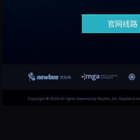
跳
首页–雷竞技手机版-中国英雄联盟(LOL)S15预测决赛
至
内