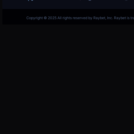
跳
首页–雷竞技手机版-中国英雄联盟(LOL)S15预测决赛
至
内
容
csgo赛事竞猜网
·
雷竞技
2024 年 8 月 11 日