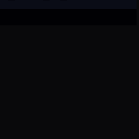
登录
注册
_2024雷竞技官网