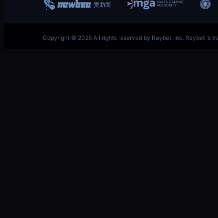
跳
首页–雷竞技手机版-中国英雄联盟(LOL)S15预测决赛
至
内
容
英雄联盟S14决
赛事竞猜